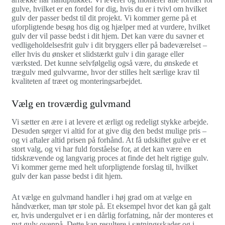
gulve, hvilket er en fordel for dig, hvis du er i tvivl om hvilket
gulv der passer bedst til dit projekt. Vi kommer gerne på et
uforpligtende besøg hos dig og hjælper med at vurdere, hvilket
gulv der vil passe bedst i dit hjem. Det kan være du savner et
vedligeholdelsesfrit gulv i dit bryggers eller på badeværelset –
eller hvis du ønsker et slidstærkt gulv i din garage eller
værksted. Det kunne selvfølgelig også være, du ønskede et
trægulv med gulvvarme, hvor der stilles helt særlige krav til
kvaliteten af træet og monteringsarbejdet.
Vælg en troværdig gulvmand
Vi sætter en ære i at levere et ærligt og redeligt stykke arbejde.
Desuden sørger vi altid for at give dig den bedst mulige pris –
og vi aftaler altid prisen på forhånd. At få udskiftet gulve er et
stort valg, og vi har fuld forståelse for, at det kan være en
tidskrævende og langvarig proces at finde det helt rigtige gulv.
Vi kommer gerne med helt uforpligtende forslag til, hvilket
gulv der kan passe bedst i dit hjem.
At vælge en gulvmand handler i høj grad om at vælge en
håndværker, man tør stole på. Et eksempel hvor det kan gå galt
er, hvis undergulvet er i en dårlig forfatning, når der monteres et
nyt gulv ovenpå. Dette kan resultere i sætningsskader og i