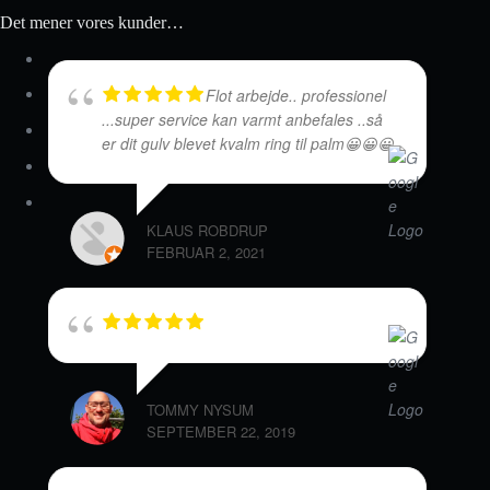
Det mener vores kunder…
Flot arbejde.. professionel
...super service kan varmt anbefales ..så
er dit gulv blevet kvalm ring til palm😀😀😀
KLAUS ROBDRUP
FEBRUAR 2, 2021
TOMMY NYSUM
SEPTEMBER 22, 2019