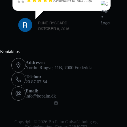
Kvaliteten er helt i top
RUNE RYGGARD
OKTOBER 8, 2016
Kontakt os
Addresse:
Nordre Ringvej 11B, 7000 Fredericia
Telefon:
20 87 07 54
Email:
info@bopalm.dk
Copyright © 2026 Bo Palm Gulvafslibning og
Gulvbelægning. Cvr. nr. 28849753