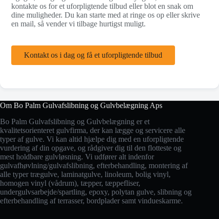
kontakte os for et uforpligtende tilbud eller blot en snak om
dine muligheder. Du kan starte med at ringe os op eller skrive
en mail, så vender vi tilbage hurtigst muligt.
Kontakt os i dag og få et uforpligtende tilbud
Om Bo Palm Gulvafslibning og Gulvbelægning Aps
Bo Palm Gulvafslibning og Gulvbelægning er et
kvalitetsorienteret gulvfirma, der kan lægge og servicere alle
typer af gulve. Vi kan altid hjælpe dig med en uforpligtende
vurdering af din opgave, og rådgiver dig til den flotteste og
mest holdbare gulvløsning. Vi udfører alt indenfor
gulvafhøvlning/gulvafslibning, efterbehandling, montering af
alle typer trægulve, laminatgulve, linoleum, bolig vinyl,
homogen vinyl (vådrum), tæpper, tæppefliser,
undergulvsarbejde/spartling, epoxy, polytan gulve, slibning og
efterbehandling af terrasser, bordplader samt vindueskarme.