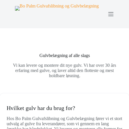
Fortsæt
til
indhold
Gulvbelægning af alle slags
Vi kan levere og montere dit nye gulv. Vi har over 30 års
erfaring med gulve, og laver altid den flotteste og mest
holdbare løsning.
Hvilket gulv har du brug for?
Hos Bo Palm Gulvafslibning og Gulvbelægning fører vi et stort
udvalg af gulve fra leverandører, som vi gennem en lang
årrække har håndplukket. Vi leverer og monterer alle former for