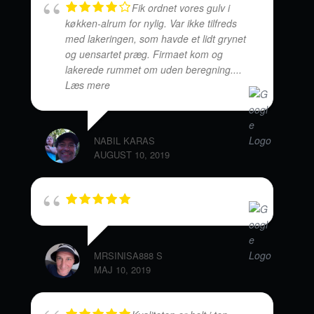
Fik ordnet vores gulv i
køkken-alrum for nylig. Var ikke tilfreds
med lakeringen, som havde et lidt grynet
og uensartet præg. Firmaet kom og
lakerede rummet om uden beregning.
...
Læs mere
NABIL KARAS
AUGUST 10, 2019
MRSINISA888 S
MAJ 10, 2019