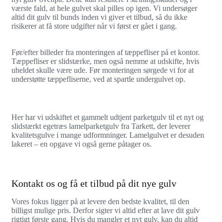
værste fald, at hele gulvet skal pilles op igen. Vi undersøger
altid dit gulv til bunds inden vi giver et tilbud, så du ikke
risikerer at få store udgifter når vi først er gået i gang.
Før/efter billeder fra monteringen af tæppefliser på et kontor.
Tæppefliser er slidstærke, men også nemme at udskifte, hvis
uheldet skulle være ude. Før monteringen sørgede vi for at
understøtte tæppefliserne, ved at spartle undergulvet op.
Her har vi udskiftet et gammelt udtjent parketgulv til et nyt og
slidstærkt egetræs lamelparketgulv fra Tarkett, der leverer
kvalitetsgulve i mange udformninger. Lamelgulvet er desuden
lakeret – en opgave vi også gerne påtager os.
Kontakt os og få et tilbud på dit nye gulv
Vores fokus ligger på at levere den bedste kvalitet, til den
billigst mulige pris. Derfor sigter vi altid efter at lave dit gulv
rigtigt første gang. Hvis du mangler et nyt gulv, kan du altid