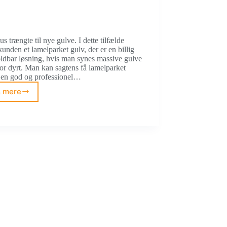
us trængte til nye gulve. I dette tilfælde
kunden et lamelparket gulv, der er en billig
ldbar løsning, hvis man synes massive gulve
for dyrt. Man kan sagtens få lamelparket
i en god og professionel…
 mere
Nyt
lamelparket
gulv
i
stue
og
værelser