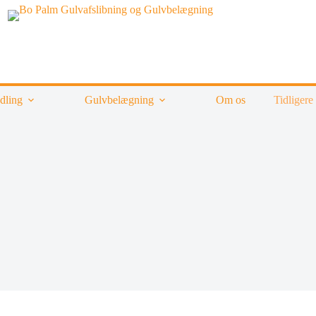
dling
Gulvbelægning
Om os
Tidligere