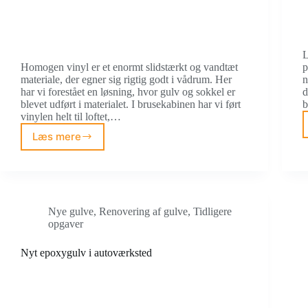
L
Homogen vinyl er et enormt slidstærkt og vandtæt
p
materiale, der egner sig rigtig godt i vådrum. Her
n
har vi forestået en løsning, hvor gulv og sokkel er
d
blevet udført i materialet. I brusekabinen har vi ført
b
vinylen helt til loftet,…
Læs mere
Vådrumsbelægning
med
homogen
vinyl
i
brusekabine
Nye gulve
,
Renovering af gulve
,
Tidligere
opgaver
Nyt epoxygulv i autoværksted