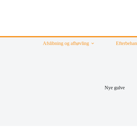
Fortsæt
til
indhold
Afslibning og afhøvling
Efterbehan
Nye gulve