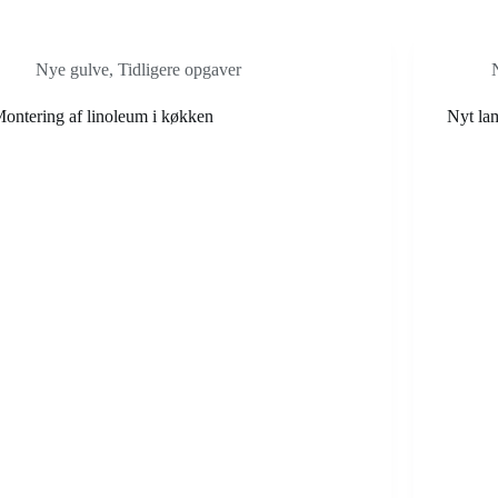
Nye gulve
,
Tidligere opgaver
ontering af linoleum i køkken
Nyt lam