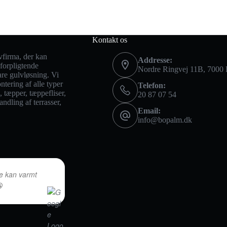
Kontakt os
vfirma, der kan
Addresse:
uforpligtende
Nordre Ringvej 11B, 7000 F
are gulvløsning. Vi
tering af alle typer
Telefon:
 tæpper, tæppefliser,
20 87 07 54
ndling af terrasser,
Email:
info@bopalm.dk
ce kan varmt
