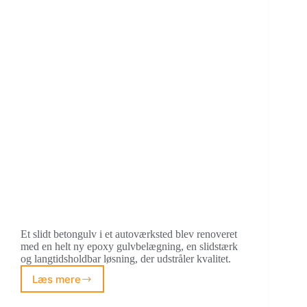
Et slidt betongulv i et autoværksted blev renoveret
med en helt ny epoxy gulvbelægning, en slidstærk
og langtidsholdbar løsning, der udstråler kvalitet.
Læs mere
Nyt
epoxygulv