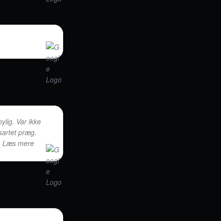
ylig. Var ikke
sartet præg.
.. Læs mere