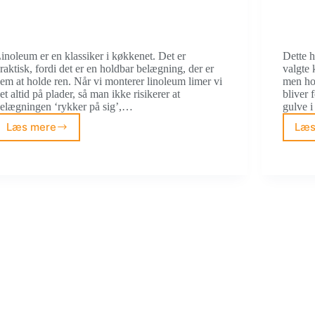
inoleum er en klassiker i køkkenet. Det er
Dette h
raktisk, fordi det er en holdbar belægning, der er
valgte 
em at holde ren. Når vi monterer linoleum limer vi
men ho
et altid på plader, så man ikke risikerer at
bliver 
elægningen ‘rykker på sig’,…
gulve 
Læs mere
Læs
Montering
af
linoleum
i
køkken