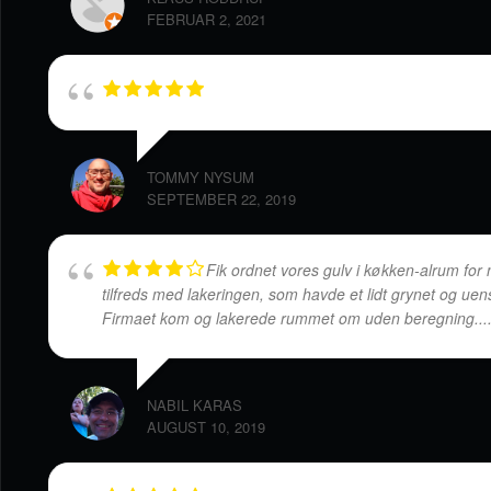
FEBRUAR 2, 2021
TOMMY NYSUM
SEPTEMBER 22, 2019
Fik ordnet vores gulv i køkken-alrum for n
tilfreds med lakeringen, som havde et lidt grynet og uen
Firmaet kom og lakerede rummet om uden beregning.
.
NABIL KARAS
AUGUST 10, 2019